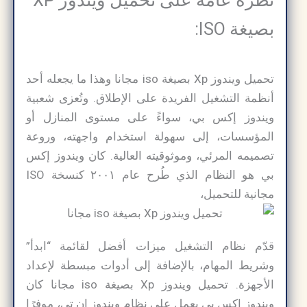
بصيغة ISO:
تحميل ويندوز Xp بصيغة iso مجانا وهذا ما يجعله أحد
أنظمة التشغيل الفريدة على الإطلاق. وتُعزى شعبية
ويندوز إكس بي، سواءً على مستوى المنازل أو
المؤسسات، إلى سهولة استخدام واجهته، وروعة
تصميمه المرئي، وموثوقيته العالية. كان ويندوز إكس
بي هو النظام الذي طُرح عام ٢٠٠١ كنسخة ISO
مجانية للتحميل،
قدّم نظام التشغيل ميزات أفضل لقائمة “ابدأ”
وشريط المهام، بالإضافة إلى أدوات مبسطة لإعداد
الأجهزة. تحميل ويندوز Xp بصيغة iso مجانا كان
ويندوز إكس بي يعمل على نظام ويندوز إن تي، موفرًا