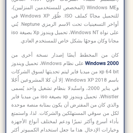
وWindows ME (المخصص للمستخدمين المنزليين)،
للتحميل مجانًا كملف ISO. طُوّر Windows XP في
أواخر التسعينيات تحت الاسم الرمزي Neptune. بُني
على نواة Windows NT، تحميل ويندوز Xp بصيغة iso
مجانا وكان موجهًا بشكل خاص للمستخدم العادي.
كان من المخطط أيضًا إصدار نسخة أخرى من
Windows 2000
على نظام Windows، تحميل ويندوز
xp 64 bit من ميديا فاير ليتم تحديثها لسوق الشركات
باسم Windows XP 2018. إلا أن كلا المشروعين أُجّلا
في يناير 2000، واستُبدلا بنظام تشغيل واحد يُسمى
Whistler، تحميل ويندوز xp بصيغة iso من ميديا فاير
والذي كان من المفترض أن يكون بمثابة منصة موحدة
لكل من سوقي المستهلكين والشركات. لذا، واستمتع
بأداء أسرع وأكثر تميزًا ودعم لمختلف أنواع الأجهزة
وخيارات الإدخال. هذا ما جعل استخدام الكمبيوتر أكثر