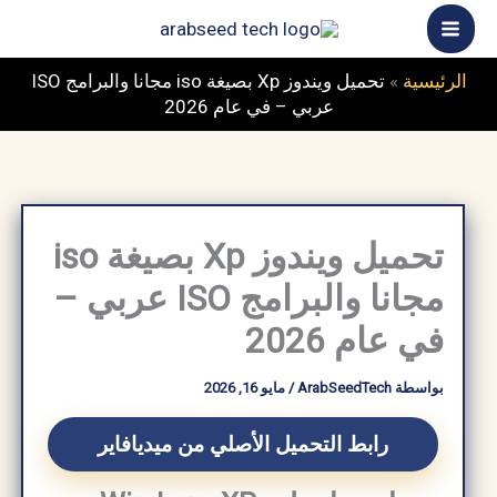
خطي
ى
محتوى
الرئيسية
»
تحميل ويندوز Xp بصيغة iso مجانا والبرامج ISO
عربي – في عام 2026
تحميل ويندوز Xp بصيغة iso
مجانا والبرامج ISO عربي –
في عام 2026
بواسطة
ArabSeedTech
/
مايو 16, 2026
رابط التحميل الأصلي من ميديافاير