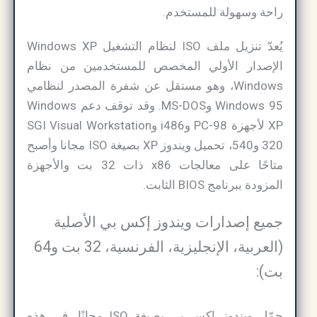
راحة وسهولة للمستخدم.
يُعدّ تنزيل ملف ISO لنظام التشغيل Windows XP
الإصدار الأولي المخصص للمستخدمين من نظام
Windows، وهو مستقل عن شفرة المصدر لنظامي
Windows 95 وMS-DOS. وقد توقف دعم Windows
XP لأجهزة PC-98 وi486 وSGI Visual Workstation
320 و540، تحميل ويندوز XP بصيغة ISO مجانا وأصبح
متاحًا على معالجات x86 ذات 32 بت والأجهزة
المزودة ببرنامج BIOS الثابت.
جميع إصدارات ويندوز إكس بي الأصلية
(العربية، الإنجليزية، الفرنسية، 32 بت و64
بت):
حمّل ويندوز إكس بي بصيغة ISO مجانًا. في هذه