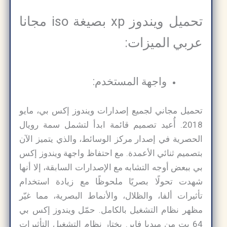
تحميل ويندوز xp بصيغة iso مجانا
عربي الميزات:
واجهة المستخدم:
تحميل مجاني لجميع إصدارات ويندوز إكس بي، مايو
2018. أُعيد تصميم قائمة ابدأ لتشمل سمة رويال
الحصرية في إصدار مركز الوسائط، والذي يتميز الآن
بتصميم ثنائي الأعمدة. مع احتفاظ واجهة ويندوز إكس
بي ببعض أوجه التشابه مع الإصدارات السابقة، إلا أنها
شهدت تحولًا بصريًا ملحوظًا مع زيادة استخدام
تأثيرات ألفا، والظلال، والأنماط البصرية، مما غيّر
مظهر نظام التشغيل بالكامل. حمّل ويندوز إكس بي
64 بت من ميديا ​​فاير. يختار نظام التشغيل التأثيرات