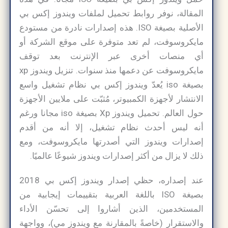
المقالة، نوفر روابط تحميل لملفات ويندوز إكس بي
الأصلية بصيغة ISO. هذه إصدارات نادرة من مستودع
مايكروسوفت، لم تعد متوفرة على موقع الشركة أو
أي منصات أخرى عبر الإنترنت بعد توقف
مايكروسوفت عن دعمها منذ سنوات. تنزيل ويندوز xp
بصيغة iso يُعدّ ويندوز إكس بي نظام تشغيل واسع
الانتشار لأجهزة الكمبيوتر، مُثبّت على ملايين الأجهزة
حول العالم. تحميل ويندوز Xp بصيغة iso مجانا ورغم
أنه ليس أحدث نظام تشغيل، إلا أنه من أقدم
إصدارات ويندوز التي أصدرتها مايكروسوفت، ومع
ذلك لا يزال من أكثر إصدارات ويندوز شيوعًا عالميًا.
عند إصداره، حظي إصدار ويندوز إكس بي 2018
بصيغة ISO باللغة العربية بتقييمات إيجابية من
المستخدمين، الذين أشاروا إلى تحسّن الأداء
والاستقرار (خاصةً بالمقارنة مع ويندوز مي)، وواجهة