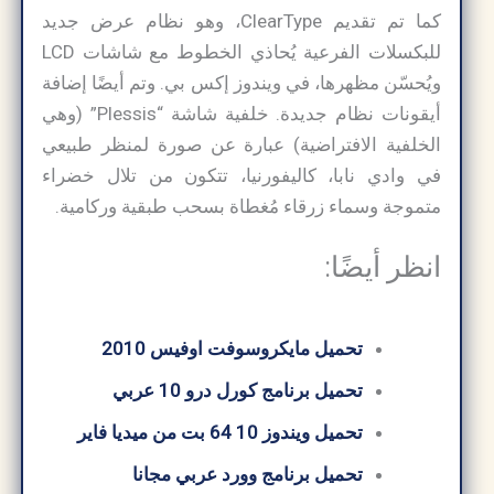
كما تم تقديم ClearType، وهو نظام عرض جديد
للبكسلات الفرعية يُحاذي الخطوط مع شاشات LCD
ويُحسّن مظهرها، في ويندوز إكس بي. وتم أيضًا إضافة
أيقونات نظام جديدة. خلفية شاشة “Plessis” (وهي
الخلفية الافتراضية) عبارة عن صورة لمنظر طبيعي
في وادي نابا، كاليفورنيا، تتكون من تلال خضراء
متموجة وسماء زرقاء مُغطاة بسحب طبقية وركامية.
انظر أيضًا:
تحميل مايكروسوفت اوفيس 2010
تحميل برنامج كورل درو 10 عربي
تحميل ويندوز 10 64 بت من ميديا ​​فاير
تحميل برنامج وورد عربي مجانا