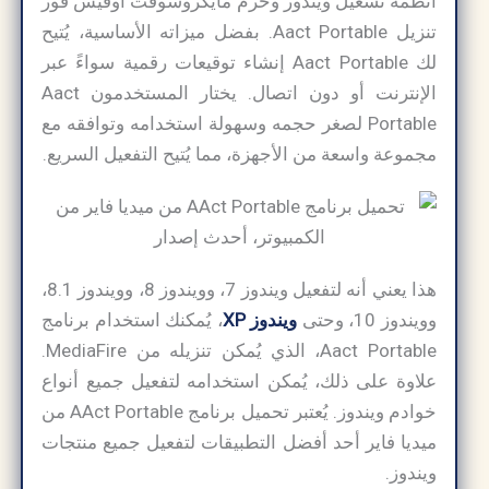
أنظمة تشغيل ويندوز وحزم مايكروسوفت أوفيس فور
تنزيل Aact Portable. بفضل ميزاته الأساسية، يُتيح
لك Aact Portable إنشاء توقيعات رقمية سواءً عبر
الإنترنت أو دون اتصال. يختار المستخدمون Aact
Portable لصغر حجمه وسهولة استخدامه وتوافقه مع
مجموعة واسعة من الأجهزة، مما يُتيح التفعيل السريع.
هذا يعني أنه لتفعيل ويندوز 7، وويندوز 8، وويندوز 8.1،
وويندوز 10، وحتى
ويندوز XP
، يُمكنك استخدام برنامج
Aact Portable، الذي يُمكن تنزيله من MediaFire.
علاوة على ذلك، يُمكن استخدامه لتفعيل جميع أنواع
خوادم ويندوز. يُعتبر تحميل برنامج AAct Portable من
ميديا فاير أحد أفضل التطبيقات لتفعيل جميع منتجات
ويندوز.