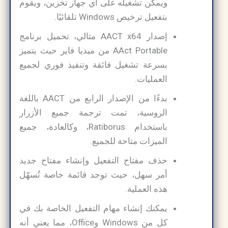
ويمكن تشغيله على أي جهاز تخزين، ويقوم
بتفعيل ترخيص Windows تلقائيًا.
إصدار AACT x64 مثالي، تحميل برنامج
AAct Portable من ميديا فاير حيث يتميز
بسرعة تشغيل فائقة وتنفيذ فوري لجميع
العمليات.
بدءًا من الإصدار الرابع من AACT باللغة
الروسية، تمت ترجمة جميع الأزرار
باستخدام Ratiborus، وكالعادة، جميع
الميزات متاحة للجميع.
حذف مفتاح التفعيل وإنشاء مفتاح جديد
أمر سهل، حيث توجد قائمة خاصة تُسهّل
هذه العملية.
يمكنك إنشاء مهام التفعيل الخاصة بك في
كل من Windows وOffice، مما يعني أنه