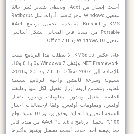
أحدث إصدار من Aact، ويحظى بتقدير كبير حاليًا
لتفعيل Windows. وهو يُنافس أدوات مثل Ratiborus
KMS وKmsauto. يُستخدم بتحميل برنامج AAct
Portable من ميديا فاير المجاني بشكل أساسي
لتفعيل Windows 10 وOffice 2016.
على عكس KMSpico، لا يتطلب هذا البرنامج تثبيت
.NET Framework، ويُفعّل Windows 7 و8 و8.1 و10،
بالإضافة إلى Office 2007 و2010 و2013 و2016،
بسهولة وسرعة فائقتين. واجهة البرنامج بسيطة
للغاية، وتتضمن أربعة أزرار تفعيل، لكل منها وظيفته
الخاصة: تفعيل ويندوز، معلومات ويندوز، تفعيل
أوفيس، ومعلومات أوفيس. وفقًا لإحصائيات اختبار
النسخة التجريبية الحالية، يحقق ويندوز 10 نسبة نجاح
100%، تحميل برنامج AAct Portable من ميديا فاير
مما يجعله أحد أحدث أنظمة تشغيل ويندوز وأكثرها