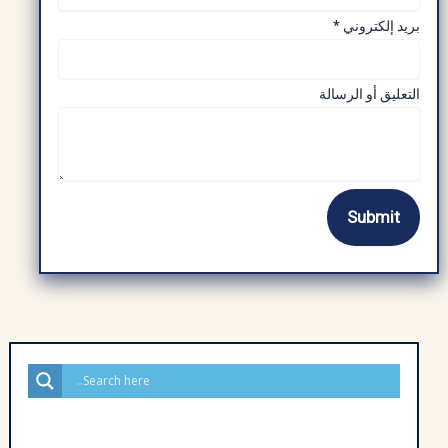
ا
بريد إلكتروني
*
ل
ت
التعليق أو الرسالة
ع
ل
ي
ق
Submit
ا
ل
ر
س
ا
ل
ة
ب
ر