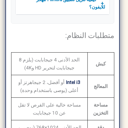
+
للايفون؟
متطلبات النظام:
الحد الأدنى 4 جيجابايت (يلزم 8
كبش
جيجابايت لتحرير HD و4K)
Intel i3
أو أفضل، 2 جيجاهرتز أو
المعالج
أعلى (يوصى باستخدام وحدة)
مساحة
مساحة خالية على القرص لا تقل
التخزين
عن 10 جيجابايت
دقة
الحد الأدنى 1024×768 (يوصى بـ