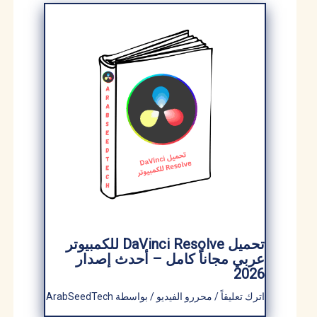
تحميل DaVinci Resolve للكمبيوتر
عربي مجاناً كامل – أحدث إصدار
2026
اترك تعليقاً
/
محررو الفيديو
/ بواسطة
ArabSeedTech