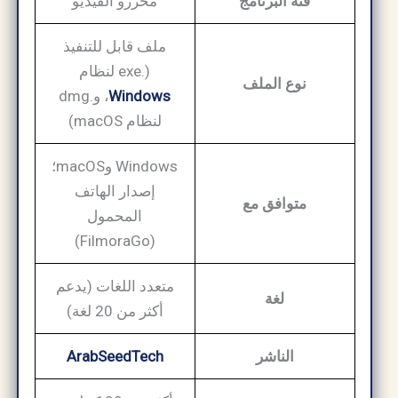
فئة البرنامج
محررو الفيديو
ملف قابل للتنفيذ
(.exe لنظام
نوع الملف
Windows
، و.dmg
لنظام macOS)
Windows وmacOS؛
إصدار الهاتف
متوافق مع
المحمول
(FilmoraGo)
متعدد اللغات (يدعم
لغة
أكثر من 20 لغة)
الناشر
ArabSeedTech