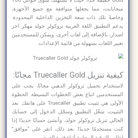
Gold خفيفة جدًا، حيث لا تستهلك سوى حوالي 100
ميجابايت، مما يجعلها متوافقة مع جميع الأجهزة،
وخاصةً تلك ذات سعة التخزين الداخلية المحدودة.
يدعم التطبيق اللغة العربية تروكولر جولد مهكر اخر
اصدار​، بالإضافة إلى لغات أخرى، ويمكن للمستخدمين
تغيير اللغات بسهولة من قائمة الإعدادات.
كيفية تنزيل Truecaller Gold مجانًا:
لاستخدام تحميل تروكولر الذهبي مجانًا، يجب على
المستخدمين اتباع بعض الخطوات البسيطة. الخطوة
الأولى هي تثبيت تطبيق Truecaller على هاتفك. بعد
التثبيت، شغّل التطبيق وسجّل الدخول إلى حسابك
الحالي تنزيل تروكولر جولد​، وأنشئ حسابًا جديدًا إذا
كنت مستخدمًا جديدًا. بعد ذلك، انقر على “موافق”
لطلب الترقية المجانية أثناء فترة العرض.