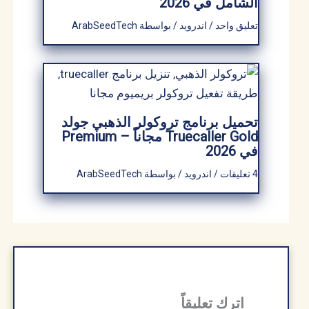
الشامل في 2026
تعليق واحد
/
اندرويد
/ بواسطة
ArabSeedTech
تحميل برنامج تروكولر الذهبي جولد
Truecaller Gold مجاناً – Premium
في 2026
4 تعليقات
/
اندرويد
/ بواسطة
ArabSeedTech
اترك تعليقاً