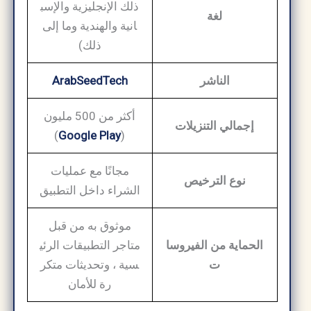
ذلك
الإنجليزية
والإسب
لغة
انية
والهندية
وما إلى
ذلك)
الناشر
ArabSeedTech
أكثر من
500
مليون
إجمالي
التنزيلات
)
Google
Play
(
مجانًا
مع
عمليات
نوع
الترخيص
الشراء
داخل
التطبيق
موثوق به
من
قبل
الحماية
من
الفيروسا
متاجر
التطبيقات
الرئي
ت
سية
،
وتحديثات
متكر
رة
للأمان