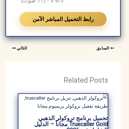
3.9/5 - (17 صوت)
رابط التحميل المباشر الآمن
السابق
التالي
Related Posts
تحميل برنامج تروكولر الذهبي
Truecaller Gold مجاناً – الدليل