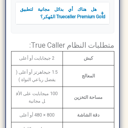
هل هناك أي بدائل مجانية لتطبيق
+
Truecaller Premium Gold المُهكر؟
متطلبات النظام True Caller:
كبش
2
جيجابايت
أو
أعلى
1.5
جيجاهرتز
أو
أعلى (
المعالج
يفضل
رباعي
النواة
)
100
ميجابايت
على
الأق
مساحة
التخزين
ل
مجانية
دقة
الشاشة
800
×
480
أو
أعلى