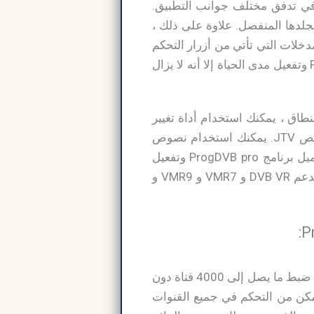
كم في تدفق مختلف جوانب التطبيق.
لدها المنفصل. علاوة على ذلك ،
 مع جميع المدخلات التي تأتي من أزرار التحكم
عن بعد. على الرغم من أن التطبيق قد أتى بالعديد من التطورات ، تحميل برنامج ProgDVB pro وتفعيل مدى الحياة إلا أنه لا يزال
طاق ، يمكنك استخدام أداة تغيير
الوقت. يوفر لك ProgDVB Full Crack مساعدة البرامج الإلكترونية من التلفزيون الرقمي أو نص JTV. يمكنك استخدام نصوص
المعلومات وقاعدة الصورة والتعليقات السحابية. لديها قناة تسجيل راديو وتلفزيون. يمكن تحميل برنامج ProgDVB pro وتفعيل
مدى الحياة العمل معًا من مجلد واحد في قائمة واحدة من القنوات والإعدادات وما إلى ذلك. يدعم DVB VR و VMR7 و VMR9 و
في هذا البرنامج يتم الحصول على أفضل جودة للصورة عبر DVB. مع هذا البرنامج، ستتمكن من ضبط ما يصل إلى 4000 قناة دون
طرق مختلفة: DVB-S ، DVB-S2 وDVB-C وDVB-T وATSC وISDB-T. ستتمكن من التحكم في جميع القنوات