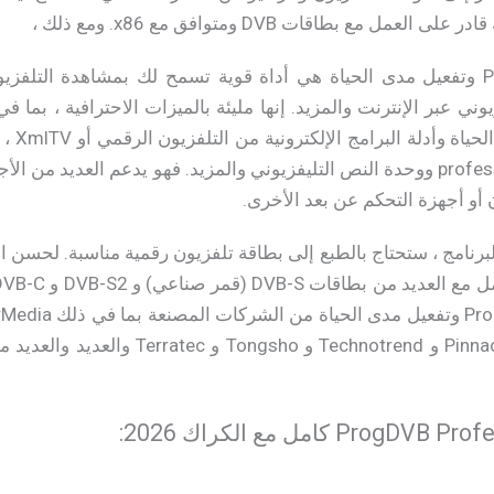
 مع بطاقات DVB ومتوافق مع x86. ومع ذلك ،
تحميل برنامج ProgDVB pro وتفعيل مدى الحياة هي أداة قوية تسمح لك بمشاهدة 
ني عبر الإنترنت والمزيد. إنها مليئة بالميزات الاحترافية ، بما ف
ون أو أجهزة التحكم عن بعد الأخرى.
نامج ، ستحتاج بالطبع إلى بطاقة تلفزيون رقمية مناسبة. لحسن الح
Hauppauge و Kworld و Pinnacle و hnotrend