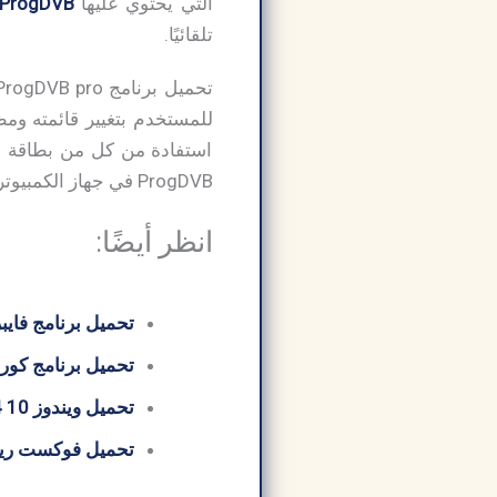
التي يحتوي عليها
ProgDVB
تلقائيًا.
استفادة من كل من بطاقة اس
ProgDVB في جهاز الكمبيوتر الخاص بك، لذلك قم بالتنزيل الآن!
انظر أيضًا:
تحميل برنامج فايبر
تحميل برنامج كورل درو 
تحميل ويندوز 10 64 بت من ميديا ​​فاير
تحميل فوكست ريدر  PDF Reader