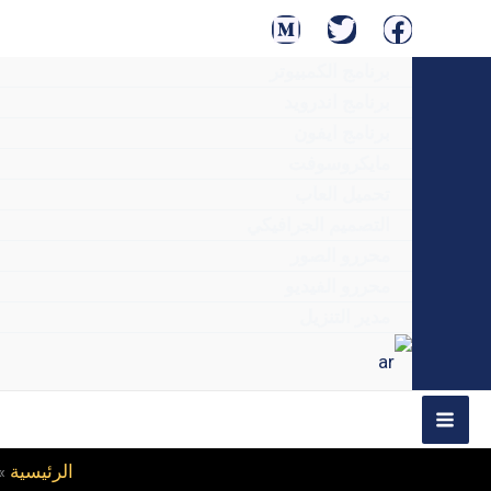
خطي
لى
برنامج الكمبيوتر
لمحتوى
برنامج اندرويد
برنامج ايفون
مايكروسوفت
تحميل العاب
التصميم الجرافيكي
محررو الصور
محررو الفيديو
مدير التنزيل
الرئيسية
»