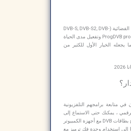
تحميل برنامج ProgDVB pro وتفعيل مدى الحياة هو برنامج احترافي يُستخدم لمشاهدة القنوات الفضائية (DVB-S, DVB-S2, DVB-
T, DVB-C) والاستماع إلى محطات الراديو عبر الإنترنت أو عبر كروت الستالايت. تحميل برنامج ProgDVB pro وتفعيل مدى الحياة
ا يجعله الخيار الأول للكثير من
ار؟
لذين يرغبون في متابعة برامجهم التلفزيونية
لرقمي ، يمكنك حتى الاستماع إلى
قنوات الراديو المفضلة لديك ولا تفوت أي تحديثات أو موسيقى. يعمل هذا التطبيق من خلال دمج بطاقات DVB مع أجهزة الكمبيوتر
ا إلى استخدام وحدة فك ترميز مع