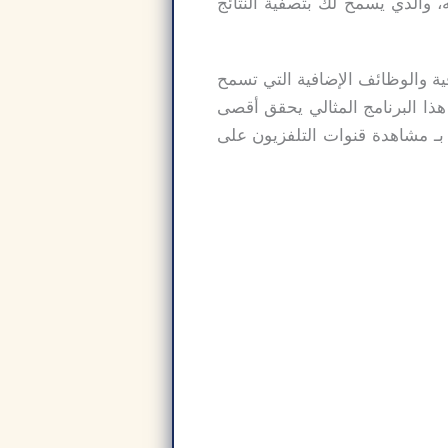
 والذي يسمح لك بتصفية النتائج
ات الإضافية والوظائف الإضافية التي تسمح
سومية. تحميل برنامج progdvb عربي اخر اصدار هذا البرنامج المثالي يحقق أقصى
 بـ مشاهدة قنوات التلفزيون على