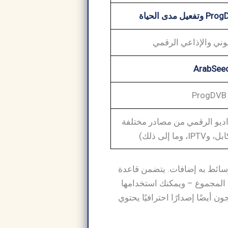
يوني والإذاعي الرقمي
ArabSee
P
ديو الرقمي من مصادر مختلفة
ا إلى ذلك)
د كمشغل وسائط به إضافات. يتضمن قاعدة
لقنوات التلفزيون والراديو عبر الإنترنت ، على سبيل المثال – حوالي 4000 في المجموع – ويمكنك استخدامها
اطع فيديو YouTube وعرضها وتسجيلها. يرجى ملاحظة أن مؤلفي ProgDVB ينتجون أيضًا إصدارًا احترافيًا يحتوي