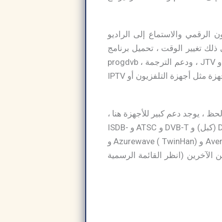
التلفزيون الرقمي والاستماع إلى الراديو
ي ذلك تغيير الوقت ، تحميل برنامج
ProgDVB pro وتفعيل مدى الحياة وأدلة البرامج الإلكترونية من التلفزيون الرقمي أو XmlTV ، و JTV ، ودعم الترجمة ، progdvb
professional 7.20.0 final + crack ووحدة النص التليفزيوني والمزيد. فهو يدعم العديد من الأجهزة مثل أجهزة التلفزيون أو IPTV
ظ ، يوجد دعم كبير للأجهزة هنا ،
حيث يستطيع ProgDVB العمل مع العديد من بطاقات DVB-S (قمر صناعي) و DVB-S2 و DVB-C (كبل) و DVB-T و ATSC و ISDB-
T ، تحميل برنامج ProgDVB pro وتفعيل مدى الحياة من الشركات المصنعة بما في ذلك AverMedia و Azurewave ( TwinHan) و
Tec و Tongsho و Terratec والعديد والعديد من الآخرين (انظر القائمة الرسمية