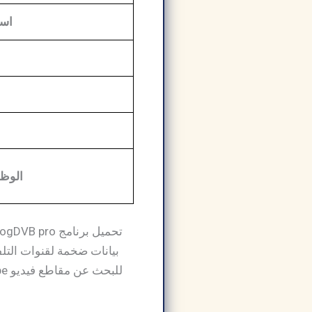
اسم
الوظي