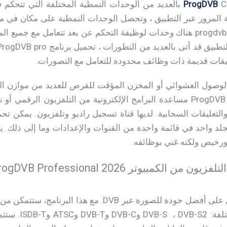
ProgDVB
Crack بالعديد من الوحدات النمطية المختلفة التي تتح
المرور عبر التطبيق ، وتحصل الوحدات النمطية على مكان في مج
progdvb professional full cracked هناك وحدات لوظيفة التحكم عن بعد تتعامل
يقات قديمة ذات وظائف محدودة للتعامل مع التصورات.
الوصول العشوائي أو المخزن المؤقت للقرص للعديد من موازن الن
لكمبيوتر ProgDVB Professional 2026:
مشاكل، باستخدام 