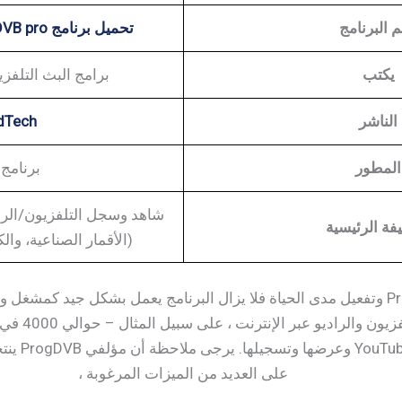
 البرنامج
تحميل برنامج ProgDVB pro وتفعيل مدى الحياة
يكتب
برامج البث التلفز
الناشر
dTech
المطور
برنامج rogDVB
شاهد وسجل التلفزيون/الرا
فة الرئيسية
(الأقمار الصناعية، والكابل، وIPTV، وم
تحميل برنامج ProgDVB pro وتفعيل مدى الحياة فلا يزال البرنامج يعمل بشكل جي
بيانات ضخمة 
للبحث عن مق
على العديد من الميزات المرغوبة ،