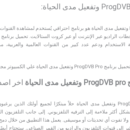
ة الاستخدام ودعم عدد كبير من القنوات العالمية والعربية، مم
حياة
اخر اصد
يعد تحميل برنامج ProgDVB pro وتفعيل مدى الحياة حلاً مبتكرًا لجميع أولئك ا
ل أكثر ملاءمة إلى الترفيه التلفزيوني. إلى جانب التلفزيون ا
 إلى قنوات التلفزيون والراديو من القمر الصناعي. ستحتاج أيضً