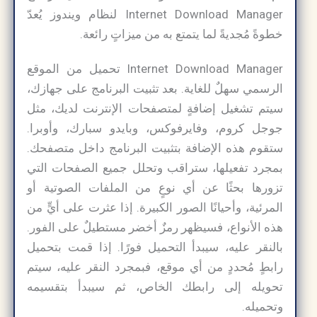
Internet Download Manager لنظام ويندوز يُعدّ
خطوةً مُجديةً لما يتمتع به من ميزاتٍ رائعة.
Internet Download Manager تحميل من الموقع
الرسمي سهلٌ للغاية. بعد تثبيت البرنامج على جهازك،
سيتم تشغيل إضافةٍ لمتصفحات الإنترنت لديك، مثل
جوجل كروم، وفايرفوكس، وبايدو سبارك، وأوبرا.
ستقوم هذه الإضافة بتثبيت البرنامج داخل متصفحك.
بمجرد تفعيلها، ستراقب وتحلل جميع الصفحات التي
تزورها بحثًا عن أي نوعٍ من الملفات الصوتية أو
المرئية، وأحيانًا الصور الكبيرة. إذا عثرت على أيٍّ من
هذه الأنواع، فسيظهر رمزٌ أخضر مستطيلٌ على الفور.
بالنقر عليه، سيبدأ التحميل فورًا. إذا قمت بتحميل
رابطٍ مُحددٍ من أي موقع، فبمجرد النقر عليه، سيتم
تحويله إلى رابطك الخاص، ثم سيبدأ بتقسيمه
وتحميله.