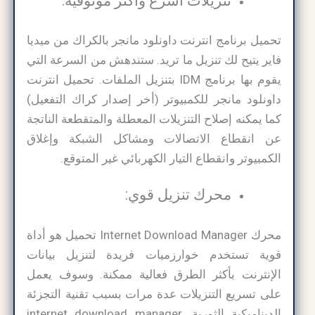
تنزيلات أسرع وأكثر موثوقية:
تحميل برنامج انترنت داونلود مانجر بالكراك من ميديا
فاير يتيح لك تنزيل ما تريد. ستندهش من السرعة التي
يقوم بها برنامج IDM بتنزيل الملفات. تحميل انترنت
داونلود مانجر للكمبيوتر (أخر إصدار كراك التفعيل)
كما يمكنه إصلاح التنزيلات المعطلة والمتقطعة الناتجة
عن انقطاع الاتصالات ومشاكل الشبكة وإغلاق
الكمبيوتر وانقطاع التيار الكهربائي غير المتوقع.
محرك تنزيل قوي:
محرك Internet Download Manager تحميل هو أداة
قوية تستخدم خوارزميات فريدة لتنزيل بيانات
الإنترنت بأكثر الطرق فعالية ممكنة. وسوف يعمل
على تسريع التنزيلات عدة مرات بسبب تقنية التجزئة
الديناميكية الثورية. internet download manager