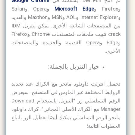
تم دمج IDM Full بسلاسة في
Google Chrome
وFirefox و
Microsoft Edge
وOpera وSafari
وInternet Explorer وAOL وMSN وMaxthon والعديد
من المتصفحات الشائعة الأخرى. يمكن لتنزيل IDM
crack تثبيت ملحقات لمتصفحات Chrome وFirefox
وEdge وOpera القديمة والجديدة والمتصفحات
الأخرى.
خيار التنزيل بالجملة:
تحميل انترنت داونلود مانجر مع الكراك عند تحديد
الروابط المختلفة عبر الماوس في المتصفح، سيعرض
الرقم التسلسلي زر “التنزيل باستخدام Download
Manager مع الكراك الأصلي المجاني”. كراك داونلود
مانجر الرقم التسلسلي يمكنك أيضًا تعطيل الزر باتباع
الخطوات التالية؛