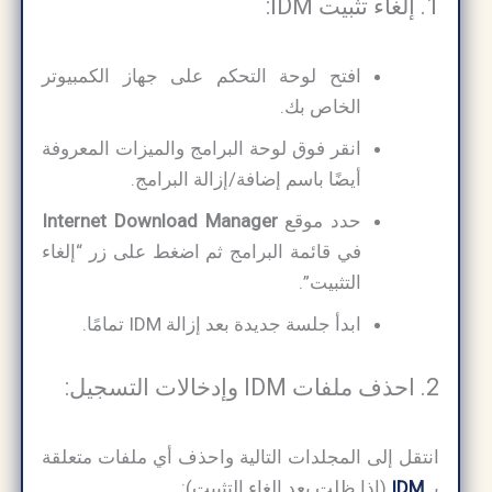
1. إلغاء تثبيت IDM:
افتح لوحة التحكم على جهاز الكمبيوتر
الخاص بك.
انقر فوق لوحة البرامج والميزات المعروفة
أيضًا باسم إضافة/إزالة البرامج.
حدد موقع
Internet Download Manager
في قائمة البرامج ثم اضغط على زر “إلغاء
التثبيت”.
ابدأ جلسة جديدة بعد إزالة IDM تمامًا.
2. احذف ملفات IDM وإدخالات التسجيل:
انتقل إلى المجلدات التالية واحذف أي ملفات متعلقة
بـ
IDM
(إذا ظلت بعد إلغاء التثبيت):