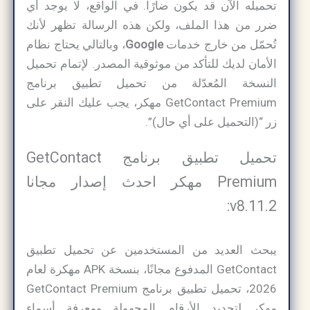
تحميله الآن قد يكون ضارًا. في الواقع، لا يوجد أي
ضرر من هذا الملف، ولكن هذه الرسالة تظهر لأنك
تُحمّل من خارج خدمات
Google
، وبالتالي يحتاج نظام
الأمان لديك للتأكد من موثوقية المصدر. لإتمام تحميل
النسخة المُعدّلة من تحميل تطبيق برنامج
GetContact Premium مهكر، يجب عليك النقر على
زر “(التحميل على أي حال)”.
تحميل تطبيق برنامج GetContact
Premium مهكر احدث إصدار مجانا
v8.11.2:
يبحث العديد من المستخدمين عن تحميل تطبيق
GetContact المدفوع مجانًا، بنسخة APK مهكرة لعام
2026، تحميل تطبيق برنامج GetContact Premium
مهكر لتحديد الأرقام المجهولة ومعرفة أسماء