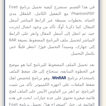
في هذا القسم، سنشرح كيفية تحميل برنامج Foxit
PhantomPDF مع التفعيل الكامل، المُفعّل مدى
الحياة، بخطوات بسيطة عبر الرابط المباشر أسفل
المقال، كما ذكرنا. أولًا، تأكد من وجود اتصال إنترنت
جيد، ثم انتقل إلى أسفل المقال وانقر على الرابط
المباشر لتحميل ملف البرنامج المضغوط بصيغة RAR
إلى جهازك، وسيبدأ التحميل فورًا. انتظر قليلًا حتى
يكتمل التحميل.
بعد تحميل الملف المضغوط للبرنامج كما هو موضح
في الخطوة السابقة، ستحتاج إلى فك ضغط الملف
باستخدام برنامج
WinRAR
، وهو برنامج مُخصص لفك
ضغط الملفات على أجهزة الكمبيوتر. تأكد من تثبيت
البرنامج، ثم انقر بزر الماوس الأيمن على الملف لفتح
قائمة صغيرة تحتوي على عدة خيارات. ابحث في هذه
القائمة عن خيار “استخراج هنا”، تحميل برنامج Foxit