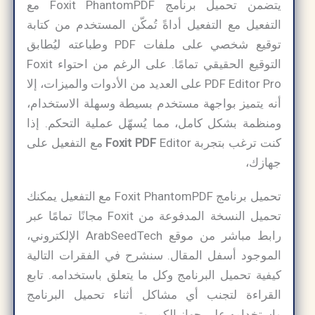
يتضمن تحميل برنامج Foxit PhantomPDF مع
التفعيل مع التفعيل أداةً تُمكّن المستخدم من كتابة
توقيع شخصي على ملفات PDF وطباعته ليُطابق
التوقيع الحقيقي تمامًا. على الرغم من احتواء Foxit
PDF Editor Pro على العديد من الأدوات والميزات، إلا
أنه يتميز بواجهة مستخدم بسيطة وسهلة الاستخدام،
ومنظمة بشكل كامل، مما يُسهّل عملية التحكم. إذا
كنت ترغب بتجربة
Foxit PDF
Editor مع التفعيل على
جهازك،
تحميل برنامج Foxit PhantomPDF مع التفعيل يمكنك
تحميل النسخة المدفوعة من Foxit مجانًا تمامًا عبر
رابط مباشر من موقع ArabSeedTech الإلكتروني،
الموجود أسفل المقال. سنشرح في الفقرات التالية
كيفية تحميل البرنامج وكل ما يتعلق باستخدامه. تابع
القراءة لتجنب أي مشاكل أثناء تحميل البرنامج
واستخدامه على جهاز الكمبيوتر.