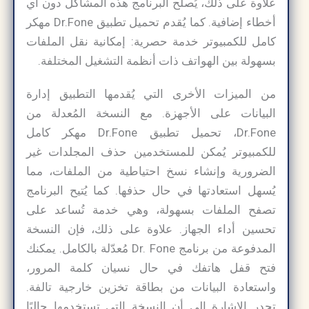
علاوة على ذلك، يُصلح البرنامج هذه المشاكل دون أي
أخطاء إضافية. كما يُقدم تحميل تطبيق Dr.Fone مهكر
كامل للكمبيوتر خدمة حصرية: إمكانية نقل الملفات
بسهولة بين الهواتف ذات أنظمة التشغيل المختلفة.
من الميزات الأخرى التي يُقدمها التطبيق إدارة
البيانات على الأجهزة. مع النسخة المُعدلة من
Dr.Fone، تحميل تطبيق Dr.Fone مهكر كامل
للكمبيوتر يُمكن للمستخدمين حذف المجلدات غير
الضرورية وإنشاء نسخ احتياطية من الملفات، مما
يُسهل استعادتها في حال حذفها. كما يُتيح البرنامج
تصفح الملفات بسهولة، وهي خدمة تُساعد على
تحسين أداء الجهاز. علاوة على ذلك، فإن النسخة
المدفوعة من برنامج Dr. Fone مُعدّلة بالكامل. يمكنك
فتح قفل هاتفك في حال نسيان كلمة المرور،
واستعادة البيانات من بطاقة تخزين خارجية تالفة.
تجدر الإشارة إلى أن النسخة التي تستخدمها حاليًا