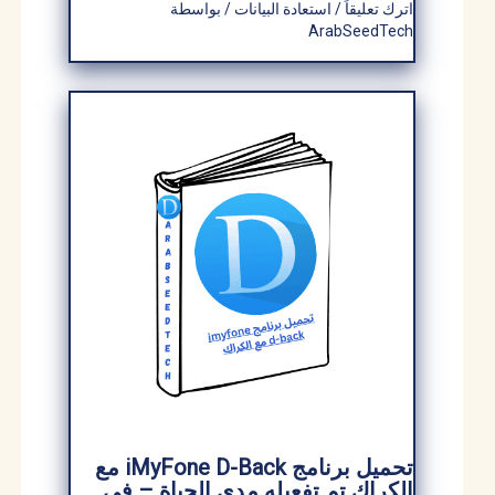
اترك تعليقاً
/
استعادة البيانات
/ بواسطة
ArabSeedTech
تحميل برنامج iMyFone D-Back مع
الكراك تم تفعيله مدى الحياة – في