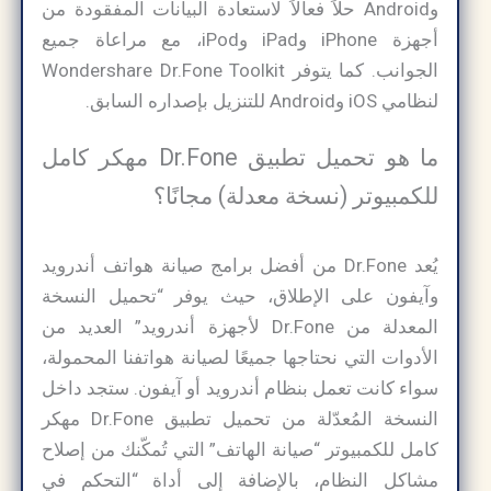
وAndroid حلاً فعالاً لاستعادة البيانات المفقودة من
أجهزة iPhone وiPad وiPod، مع مراعاة جميع
الجوانب. كما يتوفر Wondershare Dr.Fone Toolkit
لنظامي iOS وAndroid للتنزيل بإصداره السابق.
ما هو تحميل تطبيق Dr.Fone مهكر كامل
للكمبيوتر (نسخة معدلة) مجانًا؟
يُعد Dr.Fone من أفضل برامج صيانة هواتف أندرويد
وآيفون على الإطلاق، حيث يوفر “تحميل النسخة
المعدلة من Dr.Fone لأجهزة أندرويد” العديد من
الأدوات التي نحتاجها جميعًا لصيانة هواتفنا المحمولة،
سواء كانت تعمل بنظام أندرويد أو آيفون. ستجد داخل
النسخة المُعدّلة من تحميل تطبيق Dr.Fone مهكر
كامل للكمبيوتر “صيانة الهاتف” التي تُمكّنك من إصلاح
مشاكل النظام، بالإضافة إلى أداة “التحكم في