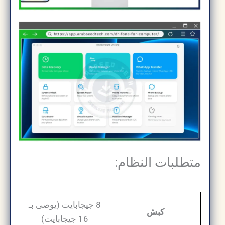
متطلبات النظام:
8 جيجابايت (يوصى بـ
كبش
16 جيجابايت)