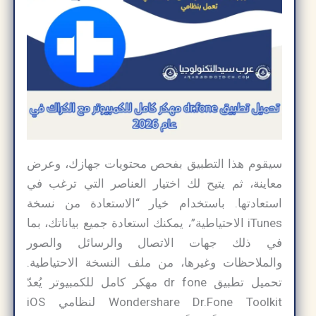
سيقوم هذا التطبيق بفحص محتويات جهازك، وعرض
معاينة، ثم يتيح لك اختيار العناصر التي ترغب في
استعادتها. باستخدام خيار “الاستعادة من نسخة
iTunes الاحتياطية”، يمكنك استعادة جميع بياناتك، بما
في ذلك جهات الاتصال والرسائل والصور
والملاحظات وغيرها، من ملف النسخة الاحتياطية.
تحميل تطبيق dr fone مهكر كامل للكمبيوتر يُعدّ
Wondershare Dr.Fone Toolkit لنظامي iOS