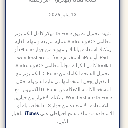
نسخة معدلة (مهكرة) – غير رسمية
13 يناير 2026
تثبيت تحميل تطبيق Dr.Fone مهكر كامل للكمبيوتر
لنظامي iOS وAndroid عملية سريعة وسهلة للغاية.
يمكنك استعادة بياناتك بسهولة من جهاز iPhone أو
iPad أو iPod باستخدام wondershare dr.fone
toolkit كامل الكراك مجاناً لنظامي iOS وAndroid.
تحميل النسخة الكاملة من Dr.Fone للكمبيوتر مع
التفعيل يجعل استخدامها في غاية السهولة. حمّل
النسخة الكاملة المُعدّلة من Dr.Fone للكمبيوتر. مع
Wondershare Dr.Fone، يمكنك الاختيار بين خيارين
للاستعادة: الاستعادة من جهاز iOS الخاص بك أو
الاستعادة من ملف نسخ احتياطي على
iTunes
. للخيار
الأول،