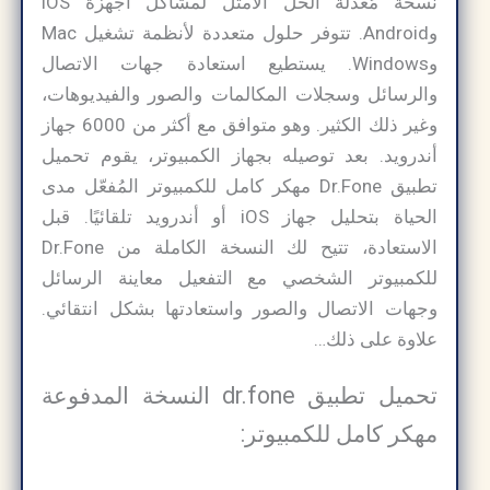
نسخة مُعدّلة الحل الأمثل لمشاكل أجهزة iOS
وAndroid. تتوفر حلول متعددة لأنظمة تشغيل Mac
وWindows. يستطيع استعادة جهات الاتصال
والرسائل وسجلات المكالمات والصور والفيديوهات،
وغير ذلك الكثير. وهو متوافق مع أكثر من 6000 جهاز
أندرويد. بعد توصيله بجهاز الكمبيوتر، يقوم تحميل
تطبيق Dr.Fone مهكر كامل للكمبيوتر المُفعّل مدى
الحياة بتحليل جهاز iOS أو أندرويد تلقائيًا. قبل
الاستعادة، تتيح لك النسخة الكاملة من Dr.Fone
للكمبيوتر الشخصي مع التفعيل معاينة الرسائل
وجهات الاتصال والصور واستعادتها بشكل انتقائي.
علاوة على ذلك…
تحميل تطبيق dr.fone النسخة المدفوعة
مهكر كامل للكمبيوتر: