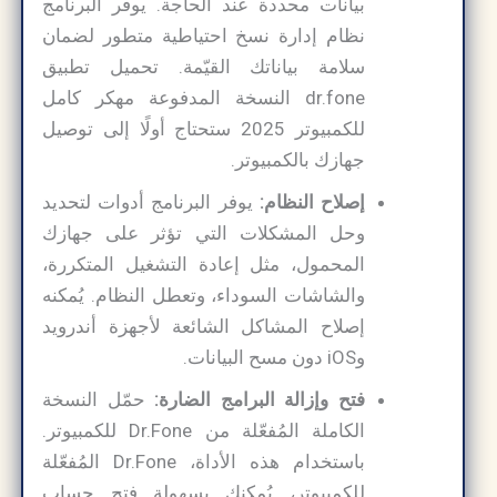
بيانات محددة عند الحاجة. يوفر البرنامج
نظام إدارة نسخ احتياطية متطور لضمان
سلامة بياناتك القيّمة. تحميل تطبيق
dr.fone النسخة المدفوعة مهكر كامل
للكمبيوتر 2025 ستحتاج أولًا إلى توصيل
جهازك بالكمبيوتر.
إصلاح النظام:
يوفر البرنامج أدوات لتحديد
وحل المشكلات التي تؤثر على جهازك
المحمول، مثل إعادة التشغيل المتكررة،
والشاشات السوداء، وتعطل النظام. يُمكنه
إصلاح المشاكل الشائعة لأجهزة أندرويد
وiOS دون مسح البيانات.
فتح وإزالة البرامج الضارة:
حمّل النسخة
الكاملة المُفعّلة من Dr.Fone للكمبيوتر.
باستخدام هذه الأداة، Dr.Fone المُفعّلة
للكمبيوتر، يُمكنك بسهولة فتح حساب