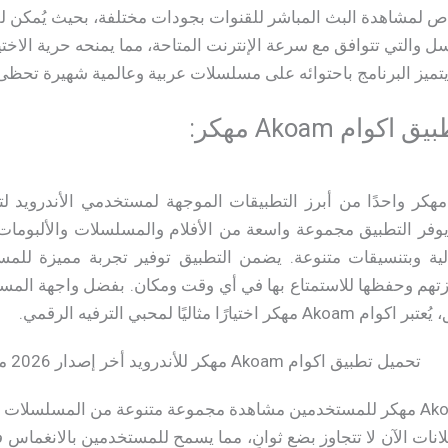
لمشاهدة البث المباشر للقنوات بجودات مختلفة، بحيث يُمكن للمش
 والتي تتوافق مع سرعة الإنترنت المتاحة، مما يمنحه حرية الاختيا
م Akoam مهكر:
ُعتبر تطبيق اكوام Akoam مهكر واحدًا من أبرز التطبيقات الموجهة لمستخدمي الأ
وفر التطبيق مجموعة واسعة من الأفلام والمسلسلات والألبومات ال
الية وبتنسيقات متنوعة. يضمن التطبيق توفير تجربة مميزة لل
تهم وحفظها للاستمتاع بها في أي وقت ومكان. بفضل واجهة المست
مثاليًا لمحبي الترفيه الرقمي.
يتيح تحميل تطبيق اكوام Akoam مهكر للمستخدمين مشاهدة مجموعة متنوعة من الم
نات الآن لا تتجاوز بضع ثوانٍ، مما يسمح للمستخدمين بالانغماس ف