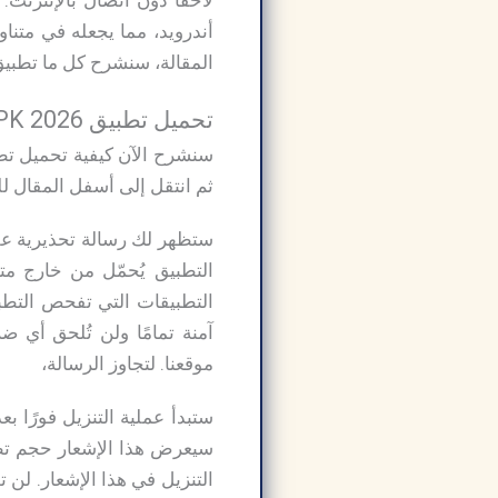
أندرويد، مما يجعله في متنا
المقالة، سنشرح كل ما تطبيق اكوام Akoam مه
تحميل تطبيق Akoam APK 2026 المعدّل برابط مباشر:
ثم انتقل إلى أسفل المقال للعثور ع
التطبيق يُحمّل من خارج م
موقعنا. لتجاوز الرسالة،
ستبدأ عملية التنزيل فورًا ب