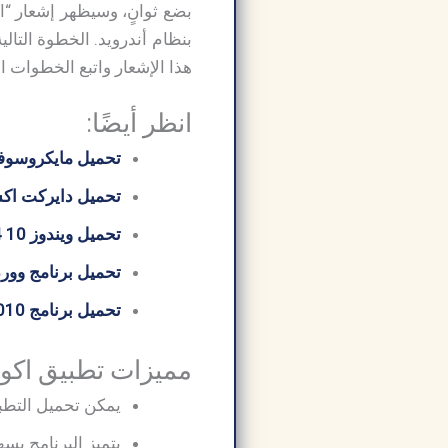
بضع ثوانٍ، وسيظهر إشعار “اك
هذا الإشعار واتبع الخطوات الت
انظر أيضًا:
تحميل مايكروسوفت 
تحميل دايركت اكس 12 ctX
تحميل ويندوز 10 64 بت من ميديا ​​فاير
تحميل برنامج وورد
تحميل برنامج Word 2010
مميزات تطبيق اكوام Akoam م
يمكن تحميل التطبي
يتميز البرنامج بس