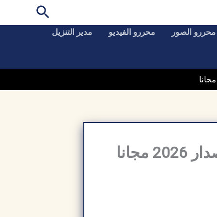
البحث
محررو الصور
محررو الفيديو
مدير التنزيل