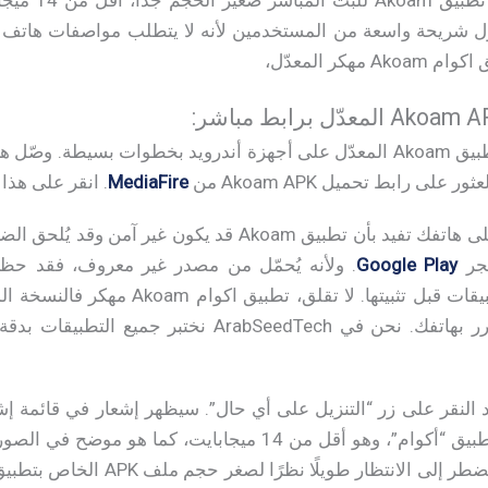
لاحقًا دون اتصا
ول شريحة واسعة من المستخدمين لأنه لا يتطلب مواصفات هاتف عا
كر المعدّل،
سنشرح الآن كيفية تحميل تطبيق Akoam المعدّل على أجهزة أندرويد بخطوات 
لى رابط تحميل Akoam APK من
MediaFire
. انقر على هذا 
ستظهر لك رسالة تحذيرية على هاتفك تفيد بأن تطبيق Akoam قد
تجر
Google Play
آمنة تمامًا ولن تُلحق أي ضرر بهاتفك. نحن في eedTech
عد النقر على زر “التنزيل على أي حال”. سيظهر إشعار في قائمة إش
سيعرض هذا الإشعار حجم تطبيق “أكوام”، وهو أقل من 14 ميجاب