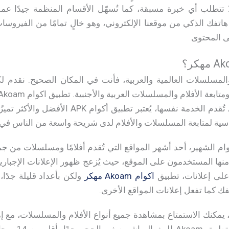
تتطلب أي خبرة مسبقة، كما تُسهّل الأقسام المنظمة جيدًا عمل
اتفك الذكي من موقعنا الإلكتروني، وهو خالٍ تمامًا من الفيروسا
ى المحتوى
والمسلسلات العالمية والعربية، فأنت في المكان الصحيح. نقدم 
من المواقع والتطبيقات التي تُقدم الخدمة نفسها،
ية لمتابعة المسلسلات والأفلام لدى شريحة واسعة من الناس في ا
م الشهير، أحد أشهر المواقع التي تُقدم أفلامًا ومسلسلات من جمي
 منها المستخدمون على الموقع، حيث يُزعج ظهور الإعلانات الإجباري
اكوام Akoam مهكر
ولكن بأعداد قليلة جدًا، 
فك كما تفعل إعلانات المواقع الأخرى.
تحميل تطبيق Akoam APK، يمكنك الاستمتاع بمشاهدة جميع أنواع الأفلام والمسلسل