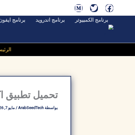
خطي
لى
برنامج الكمبيوتر
برنامج اندرويد
برنامج ايفون
لمحتوى
الرئيس
تحميل تطبيق اكوام Akoam مهكر للأندرويد أخر إ
بواسطة
ArabSeedTech
/
مايو 7, 2026