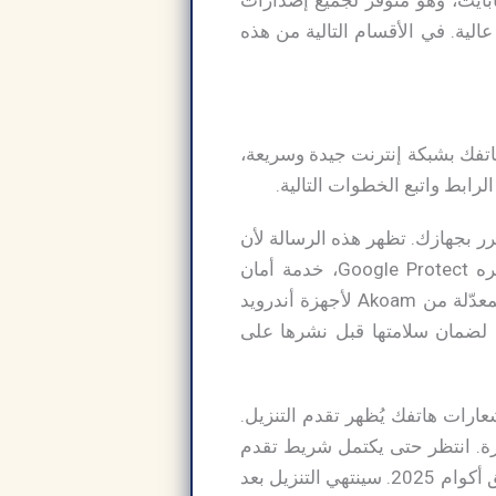
ل بالإنترنت. تطبيق Akoam للبث المباشر صغير الحجم جدًا، أقل من 14 ميجابايت، وهو متوفر لجميع إصدارات
لية. في الأقسام التالية من هذه
بسيطة. وصّل هاتفك بشبكة إنترنت جيدة وسريعة،
الرابط واتبع الخطوات التالية.
 يكون غير آمن وقد يُلحق الضرر بجهازك. تظهر هذه الرسالة لأن
. ولأنه يُحمّل من مصدر غير معروف، فقد حظره Google Protect، خدمة أمان
التطبيقات التي تفحص التطبيقات قبل تثبيتها. لا تقلق، تطبيق اكوام Akoam مهكر فالنسخة المعدّلة من Akoam لأجهزة أندرويد
ArabS نختبر جميع التطبيقات بدقة لضمان سلامتها قبل نشرها على
عارات هاتفك يُظهر تقدم التنزيل.
ايت، كما هو موضح في الصورة. انتظر حتى يكتمل شريط تقدم
التنزيل في هذا الإشعار. لن تضطر إلى الانتظار طويلًا نظرًا لصغر حجم ملف APK الخاص بتطبيق أكوام 2025. سينتهي التنزيل بعد