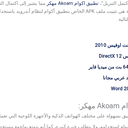
تمل التنزيل”،
تطبيق اكوام Akoam مهكر
مما يشير إلى اكتمال ال
بنظام أندرويد. الخطوة التالية هي تثبيت ملف APK الخاص بتطبيق أكوام لن
الية.
اوفيس 2010
Dire
 عربي مجانا
هكر:
ق بسهولة على مختلف الهواتف الذكية والأجهزة اللوحية التي تعمل
هولة استخدامه، ولا يتطلب خبرة كبيرة، كما أنه يتمتع بواجهة مست