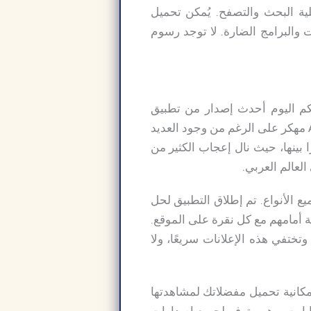
ية البحث والتصفح. يُمكن تحميل
ت والبرامج الضارة. لا توجد رسوم
لكم اليوم أحدث إصدار من تطبيق
أكوام، وهو تطبيق لمشاهدة ومتابعة الأفلام والمسلسلات العربية والأجنبية. تطبيق اكوام Akoam مهكر على الرغم من وجود العديد
 يُعتبر تطبيق أكوام APK الأفضل والأكثر تميزًا بينها، حيث نال إعجاب الكثير من
لعالم العربي.
ع الأنواع. تم إطلاق التطبيق لحل
ة أمامهم مع كل نقرة على الموقع.
وتختفي هذه الإعلانات سريعًا، ولا
ات، مع إمكانية تحميل مفضلاتك لمشاهدتها