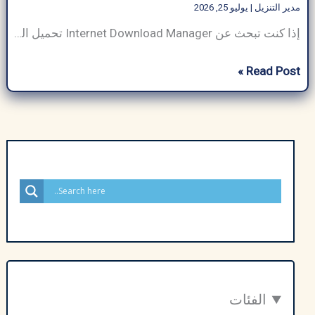
مدير التنزيل
|
يوليو 25, 2026
إذا كنت تبحث عن Internet Download Manager تحميل الذي يتمتع بالقدرة على تنزيل الملفات بسرعة البرق، فأنت في المكان المناسب. في عالم رقمي مع زيادة الطلب على التنزيلات الفعالة والمتكررة والآمنة سواء للعمل أو للاستخدام الشخصي، فإن وجود مدير تنزيل سريع وموثوق به أمر ضروري. يتميز Internet Download Manager تحميل (IDM) مع الكراك بميزاته المتقدمة […]
برنامج
Read Post »
Internet
Download
Manager
تحميل
مع
الكراك
–
تفعيل
مدى
الحياة
2026
الفئات