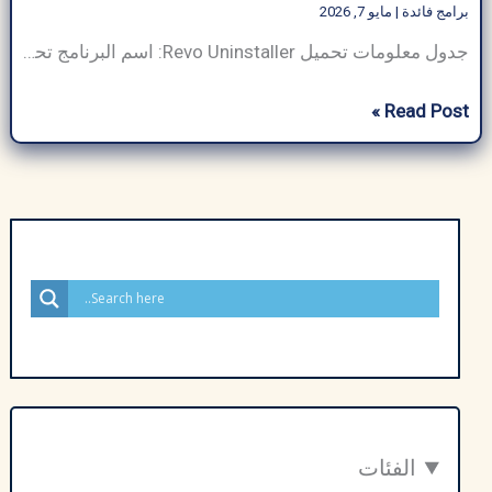
برامج فائدة
|
مايو 7, 2026
جدول معلومات تحميل Revo Uninstaller: اسم البرنامج تحميل Revo Uninstaller حجم البرنامج ~7 ميجا بايت (يختلف حسب الإصدار والمنصة) مطور برمجيات Revo Uninstaller فئة البرنامج برامج فائدة نوع الملف ملف قابل للتنفيذ (.exe لنظام Windows، .apk لنظام Android) متوافق مع ويندوز، أندرويد لغة متعدد اللغات (بما في ذلك الإنجليزية والإسبانية وما إلى ذلك) الناشر عرب […]
تحميل
Read Post »
برنامج
Revo
Uninstaller
Pro
مفعل
كامل
مجاناً
2026
–
الدليل
الشامل
الفئات