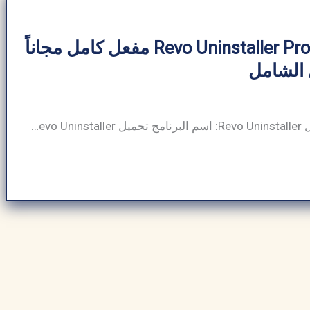
تحميل برنامج Revo Uninstaller Pro مفعل كامل مجاناً
جدول معلومات تحميل Revo Uninstaller: اسم البرنامج تحميل Revo Uninstaller حجم البرنامج ~7 ميجا بايت (يختلف حسب الإصدار والمنصة) مطور برمجيات Revo Uninstaller فئة البرنامج برامج فائدة نوع الملف ملف قابل للتنفيذ (.exe لنظام Windows، .apk لنظام Android) متوافق مع ويندوز، أندرويد لغة متعدد اللغات (بما في ذلك الإنجليزية والإسبانية وما إلى ذلك) الناشر عرب […]