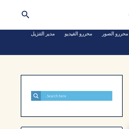
البحث
محررو الصور
محررو الفيديو
مدير التنزيل