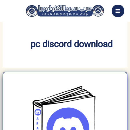
خطي
لى
لمحتوى
pc discord download