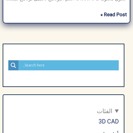
تحميل
Read Post »
برنامج
ديسكورد
Discord
للكمبيوتر
عربي
مجاناً
–
أخر
إصدار
2025
الفئات
3D CAD