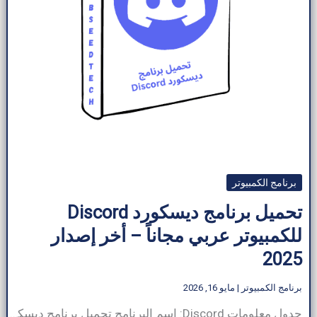
برنامج الكمبيوتر
تحميل برنامج ديسكورد Discord
للكمبيوتر عربي مجاناً – أخر إصدار
2025
برنامج الكمبيوتر
|
مايو 16, 2026
جدول معلومات Discord: اسم البرنامج تحميل برنامج ديسكورد حجم البرنامج ~90–120 ميجابايت (يختلف حسب النظام ) مطور برمجيات Discord Inc فئة البرنامج برنامج الكمبيوتر نوع الملف (ويندوز)، (ماك أو إس)، (أندرويد) متوافق مع ويندوز، ماك أو إس، أندرويد، آي أو إس، لينكس، الويب لغة متعدد اللغات (الإنجليزية، الإسبانية، الفرنسية، إلخ.) الناشر ArabSeedTech إجمالي التنزيلات أكثر […]