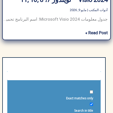
أدوات المكتب
|
مايو 9, 2026
جدول معلومات Microsoft Visio 2024: اسم البرنامج تحميل مايكروسوفت فيزيو حجم البرنامج ~1.2 جيجابايت (يختلف حسب الإصدار والتحديثات) مطور برمجيات Microsoft Corporation فئة البرنامج أدوات المكتب نوع الملف .vsdx، .vsd، .vdx متوافق مع Windows (رسمي)؛ وصول محدود إلى الويب على لغة متعدد اللغات (بما في ذلك الإنجليزية) الناشر ArabSeedTech إجمالي التنزيلات يُقدر عددهم بأكثر من […]
تحميل
Read Post »
مايكروسوفت
فيزيو
Microsoft
Visio
2024
–
لويندوز
7،
8
Exact matches only
,10
,11
Search in title