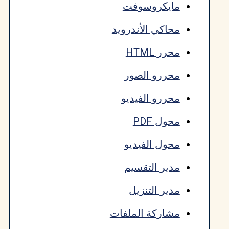
مايكروسوفت
محاكي الأندرويد
محرر HTML
محررو الصور
محررو الفيديو
محول PDF
محول الفيديو
مدير التقسيم
مدير التنزيل
مشاركة الملفات