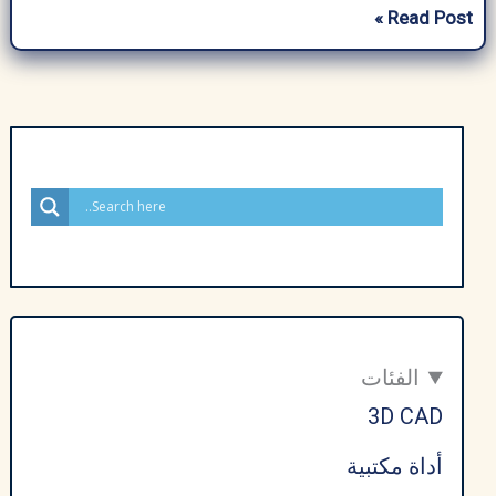
تحميل
Read Post »
برنامج
Focus
Photo
Editor
لتعديل
وتركيب
الصور
–
في
عام
2026
الفئات
3D CAD
أداة مكتبية