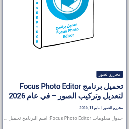
محررو الصور
تحميل برنامج Focus Photo Editor
لتعديل وتركيب الصور – في عام 2026
محررو الصور
|
مايو 11, 2026
جدول معلومات Focus Photo Editor: اسم البرنامج تحميل برنامج Focus Photo Editor حجم البرنامج حوالي 48.3 ميجابايت مطور برمجيات NeWest فئة البرنامج محرر الصور الرقمية / برامج تحرير الصور نوع الملف ملف قابل للتنفيذ (.exe) متوافق مع ويندوز (XP، فيستا، 7، 8، 10، 11) لغة إنجليزي الناشر ArabSeedTech إجمالي التنزيلات حوالي 41000 نوع الترخيص نسخة […]