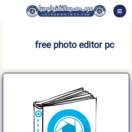
خطي
لى
لمحتوى
free photo editor pc