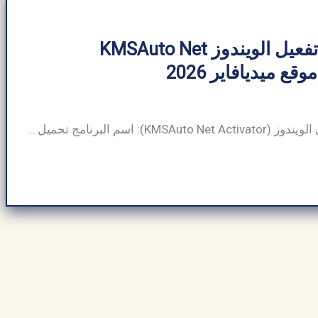
تحميل برنامج تفعيل الويندوز KMSAuto Net
جدول معلومات تفعيل الويندوز (KMSAuto Net Activator): اسم البرنامج تحميل برنامج KMSAuto Net Activator فئات برامج فائدة نظام التشغيل للكمبيوتر مطور برمجيات Ratiborus المطور KMS Tools مقاس 10.7 جيجابايت الناشر ArabSeedTech تحميل أحدث إصدار تحميل برنامج KMSAuto Net Activator. تظهر عبارة “غير أصلي أو غير مرخص”، وتحتها، يجب على المستخدمين تثبيت رقم تسلسلي أو مفتاح […]