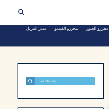
البحث
محررو الصور
محررو الفيديو
مدير التنزيل