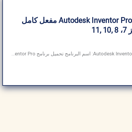
تحميل برنامج Autodesk Inventor Pro مفعل كامل
,11
جدول معلومات Autodesk Inventor Pro: اسم البرنامج تحميل برنامج Autodesk Inventor Pro حجم البرنامج ~15–20 جيجابايت (يختلف حسب الإصدار والتثبيت) مطور برمجيات Autodesk Inc فئة البرنامج 3D CAD نوع الملف .ipt, .iam, .idw, .ipn,.dwg متوافق مع ويندوز فقط لغة متعدد اللغات (يدعم أكثر من 10 لغات) الناشر ArabSeedTech إجمالي التنزيلات تقديرات بالملايين (الرقم الدقيق غير […]