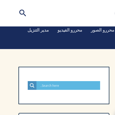
البحث
محررو الصور
محررو الفيديو
مدير التنزيل