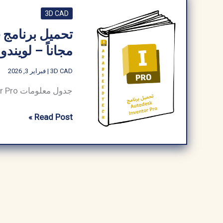
3D CAD
مجاناً – لويندوز 7، 8 ,10 
3D CAD
|
فبراير 3, 2026
تحميل
Read Post »
برنامج
Autodesk
Inventor
Pro
مفعل
كامل
مجاناً