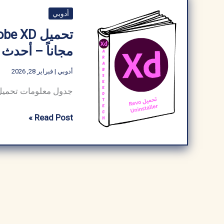
أدوبي
مجاناً – أحدث إصد
أدوبي
|
فبراير 28, 2026
تحميل​
Read Post »
Adobe
XD
للكمبيوتر
كامل
مفعل
برابط
مباشر