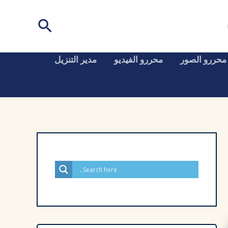
البحث
محررو الصور
محررو الفيديو
مدير التنزيل