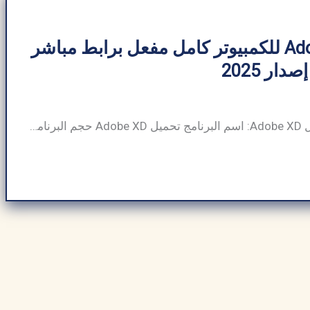
تحميل​ Adobe XD للكمبيوتر كامل مفعل برابط مباشر
ار 2025
جدول معلومات تحميل​ Adobe XD: اسم البرنامج تحميل​ Adobe XD حجم البرنامج ~500 ميجابايت (قد يختلف حسب الإصدار ونظام التشغيل) مطور برمجيات Adobe فئة البرنامج تصميم واجهة المستخدم/تجربة المستخدم، أداة النماذج الأولية نوع الملف ملفات قابلة للتنفيذ (.exe لنظام Windows، و.dmg لنظام macOS)، وملفات .xd متوافق مع Windows وmacOS (معاينة الجوال على Android وiOS) لغة […]