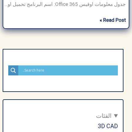
جدول معلومات اوفيس 365 Office: اسم البرنامج تحميل اوفيس 365 كامل مجانا حجم البرنامج يختلف حسب المنصة (حوالي 3-6 جيجابايت ) مطور برمجيات مايكروسوفت فئة البرنامج أدوات المكتب نوع الملف EXE (ويندوز)، DMG (ماك)، APK (أندرويد) متوافق مع ويندوز، ماك أو إس، أندرويد، آي أو إس لغة متعدد اللغات (يدعم أكثر من 100 لغة) إجمالي […]
تحميل
Read Post »
اوفيس
365
Office
كامل
مجانا
للكمبيوتر
64
بت
–
لويندوز
7،
الفئات
8
3D CAD
,10