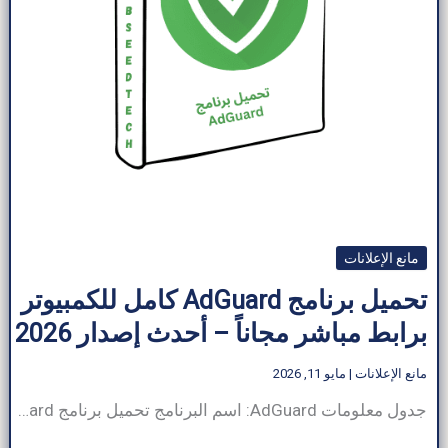
مانع الإعلانات
تحميل برنامج AdGuard كامل للكمبيوتر
برابط مباشر مجاناً – أحدث إصدار 2026
مانع الإعلانات
|
مايو 11, 2026
جدول معلومات AdGuard: اسم البرنامج تحميل برنامج AdGuard حجم البرنامج ~40–100 ميجابايت (يختلف حسب المنصة) مطور برمجيات AdGuard Software Ltd فئة البرنامج مانع الإعلانات نوع الملف .exe (ويندوز)، .apk (أندرويد)، .dmg (ماك أو إس) متوافق مع Windows، macOS، Android، iOS، ملحقات المتصفح لغة متعدد اللغات (يدعم أكثر من 30 لغة) الناشر ArabSeedTech إجمالي التنزيلات أكثر […]