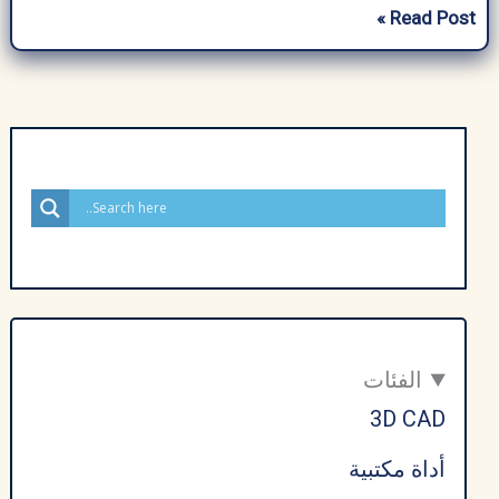
تحميل
Read Post »
برنامج
AdGuard
كامل
للكمبيوتر
برابط
مباشر
مجاناً
–
أحدث
إصدار
2026
الفئات
3D CAD
أداة مكتبية