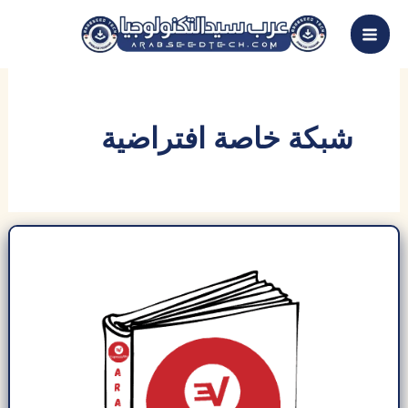
خطي
لى
لمحتوى
شبكة خاصة افتراضية