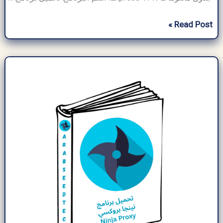
تحميل
Read Post »
برنامج
Express
VPN
للكمبيوتر
النسخة
المدفوعة
–
مفعل
مدى
الحياة
2026