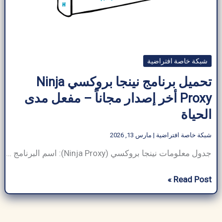
شبكة خاصة افتراضية
تحميل برنامج نينجا بروكسي Ninja
Proxy أخر إصدار مجاناً – مفعل مدى
الحياة
شبكة خاصة افتراضية
|
مارس 13, 2026
جدول معلومات نينجا بروكسي (Ninja Proxy): اسم البرنامج تحميل برنامج نينجا بروكسي حجم البرنامج 12.4 ميجابايت مطور برمجيات NinjaSoft Technologies فئة البرنامج شبكة خاصة افتراضية نوع الملف .exe (ويندوز)، .apk (أندرويد) متوافق مع ويندوز، أندرويد لغة الإنجليزية (افتراضي)، متعدد اللغات الناشر ArabSeedTech إجمالي التنزيلات 3.2 مليون+ نوع الترخيص Freemium (مجاني مع الترقية المميزة) الحماية من
تحميل
Read Post »
برنامج
نينجا
بروكسي