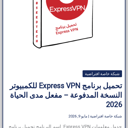
شبكة خاصة افتراضية
تحميل برنامج Express VPN للكمبيوتر
النسخة المدفوعة – مفعل مدى الحياة
2026
شبكة خاصة افتراضية
|
مايو 9, 2026
جدول معلومات Express VPN: اسم البرنامج تحميل برنامج Express VPN حجم البرنامج ~35 ميجابايت (يختلف حسب المنصة) مطور برمجيات Kape Technologies فئة البرنامج شبكة خاصة افتراضية نوع الملف .exe (ويندوز)، .apk (أندرويد)، .dmg (ماك أو إس) متوافق مع ويندوز، ماك أو إس، أندرويد، آي أو إس، لينكس لغة متعدد اللغات (يدعم أكثر من 17 لغة) […]