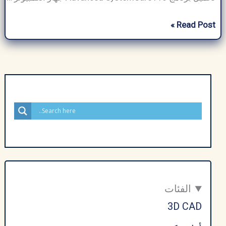
تحميل
Read Post »
برنامج
Advanced
SystemCare
Pro
مع
التفعيل
كامل
–
في
ويندوز
7
الفئات
و
3D CAD
10