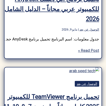
وتر عربي مجاناً – الدليل الشامل
 بعد
|
مايو 9, 2026
جدول معلومات: اسم البرنامج تحميل برنامج AnyDesk حجم البرنامج ~3–5 ميجا بايت (يختلف حسب المنصة) مطور برمجيات AnyDesk Software فئة البرنامج الوصول عن بعد نوع الملف .exe (Windows)، و.apk (Android)، و.dmg (macOS)، متوافق مع ويندوز، ماك أو إس، لينكس، أندرويد، آي أو إس لغة متعدد اللغات (يدعم أكثر من 28 لغة) الناشر ArabSeedTech إجمالي التنزيلات […]
Rea
ر
عن بعد
تحميل برنامج TeamViewer للكمبيوتر