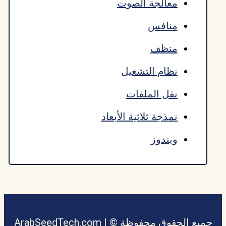
معالجة الصوت
منافس
منظف
نظام التشغيل
نقل الملفات
نمذجة ثلاثية الأبعاد
ويندوز
جميع الحقوق محفوظة © ArabSeedTech.com |